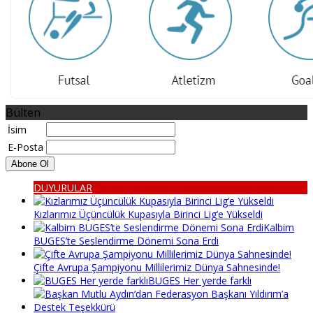
Bülten
İsim
E-Posta
DUYURULAR
Kızlarımız Üçüncülük Kupasıyla Birinci Lig’e Yükseldi
Kalbim
BUGES’te Seslendirme Dönemi Sona Erdi
Çifte Avrupa Şampiyonu Millilerimiz Dünya Sahnesinde!
BUGES Her yerde farklı