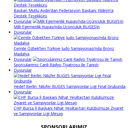
Başkan Mutlu Aydın’dan Federasyon Başkanı Yıldırım’a
Destek Teşekkürü
Duyurular
Milli Egemenlik Kupası’nda Üçüncülük BUGES’in
Duyurular
Cemile Özbek’ten Türkiye Judo Şampiyonası’nda Bronz
Madalya
Duyurular
Sporcularımız Canlı Radyo Tiyatrosu ile Tanıştı
Duyurular
Hedef Berlin: Nilüfer BUGES Şampiyonlar Ligi Final Grubunda
Duyurular
CHP Bursa İl Başkanı Nihat Yeşiltaş’tan Kulübümüze Ziyaret
ve Şampiyonlar Ligi Mesajı
SPONSORLARIMIZ