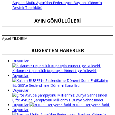
Başkan Mutlu Aydın’dan Federasyon Başkanı Yıldırım’a
Destek Teşekkürü
AYIN GÖNÜLLÜLERI
Aysel
YILDIRIM
BUGES'TEN HABERLER
Duyurular
Kızlarımız Üçüncülük Kupasıyla Birinci Lig’e Yükseldi
Duyurular
Kalbim
BUGES’te Seslendirme Dönemi Sona Erdi
Duyurular
Çifte Avrupa Şampiyonu Millilerimiz Dünya Sahnesinde!
Duyurular
BUGES Her yerde farklı
Duyurular