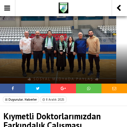
SOSYAL MEDYADA PAYLAŞ
Duyurular
,
Haberler
8 Aralık 2025
Kıymetli Doktorlarımızdan
Farkındalık Çalışması