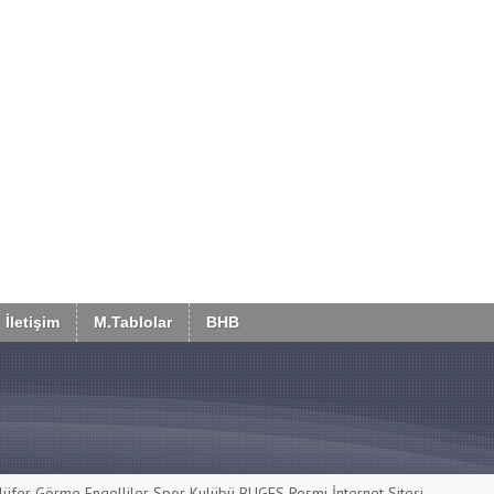
İletişim
M.Tablolar
BHB
lüfer Görme Engelliler Spor Kulübü BUGES Resmi İnternet Sitesi