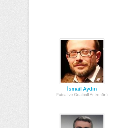
İsmail Aydın
Futsal ve Goalball Antrenörü