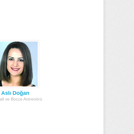
Aslı Doğan
all ve Bocce Antrenörü