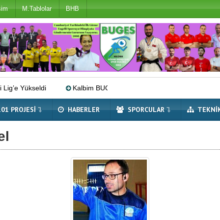
şim
M.Tablolar
BHB
e Yükseldi
Kalbim BUGES’te Seslendirme Dönemi Sona Erdi
101 PROJESI
HABERLER
SPORCULAR
TEKNI
el