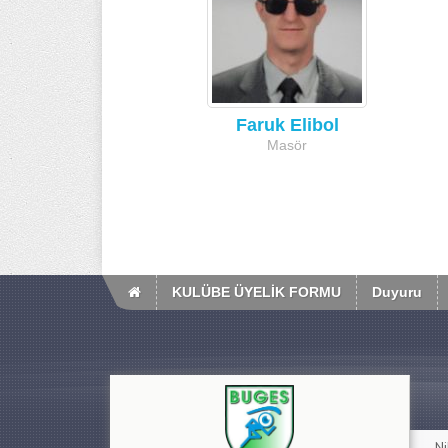
Faruk Elibol
Masör
KULÜBE ÜYELİK FORMU
Duyuru
Ni