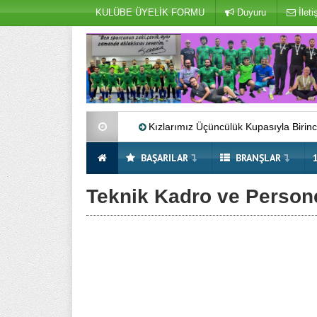
KULÜBE ÜYELİK FORMU
Duyuru
İleti
Kızlarımız Üçüncülük Kupasıyla Birinci Lig’
BAŞARILAR
BRANŞLAR
Teknik Kadro ve Person