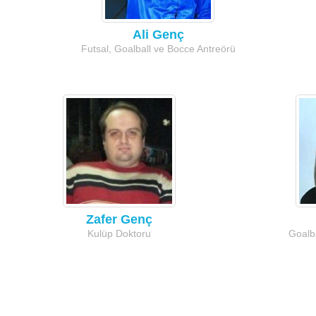
Ali Genç
Futsal, Goalball ve Bocce Antreörü
Zafer Genç
Kulüp Doktoru
Goalb