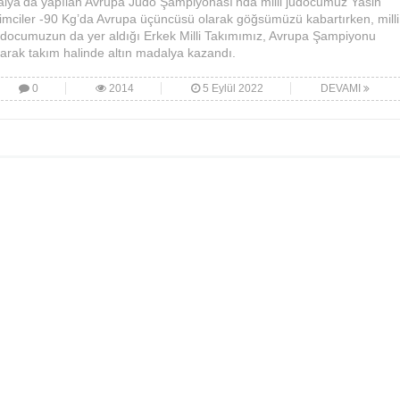
talya’da yapılan Avrupa Judo Şampiyonası’nda milli judocumuz Yasin
imciler -90 Kg’da Avrupa üçüncüsü olarak göğsümüzü kabartırken, milli
udocumuzun da yer aldığı Erkek Milli Takımımız, Avrupa Şampiyonu
larak takım halinde altın madalya kazandı.
0
2014
5 Eylül 2022
DEVAMI