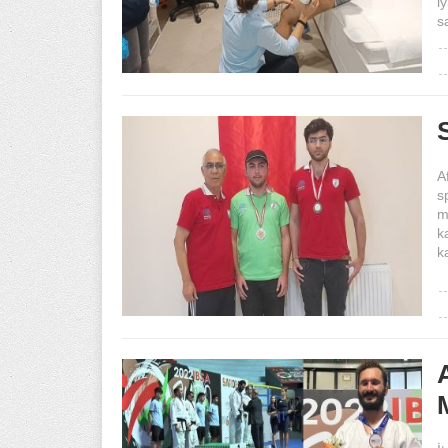
i
s
A
s
m
k
k