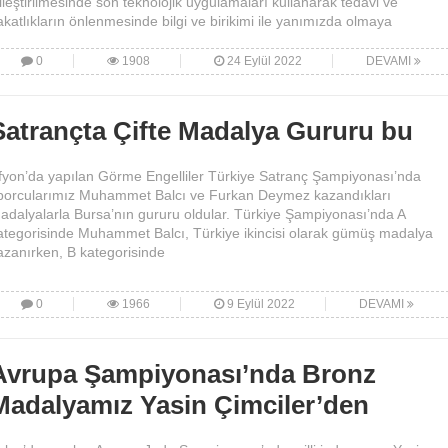
yileştirilmesinde son teknolojik uygulamaları kullanarak tedavi ve
akatlıkların önlenmesinde bilgi ve birikimi ile yanımızda olmaya
0
1908
24 Eylül 2022
DEVAMI
Satrançta Çifte Madalya Gururu bu
fyon’da yapılan Görme Engelliler Türkiye Satranç Şampiyonası’nda
porcularımız Muhammet Balcı ve Furkan Deymez kazandıkları
adalyalarla Bursa’nın gururu oldular. Türkiye Şampiyonası’nda A
ategorisinde Muhammet Balcı, Türkiye ikincisi olarak gümüş madalya
azanırken, B kategorisinde
0
1966
9 Eylül 2022
DEVAMI
Avrupa Şampiyonası’nda Bronz
Madalyamız Yasin Çimciler’den