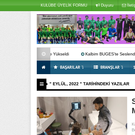
KULÜBE ÜYELİK FORMU
Duyuru
İleti
irinci Lig’e Yükseldi
Kalbim BUGES’te Seslendirme Dönemi So
BAŞARILAR
BRANŞLAR
" EYLÜL, 2022 " TARIHINDEKI YAZILAR
K
B