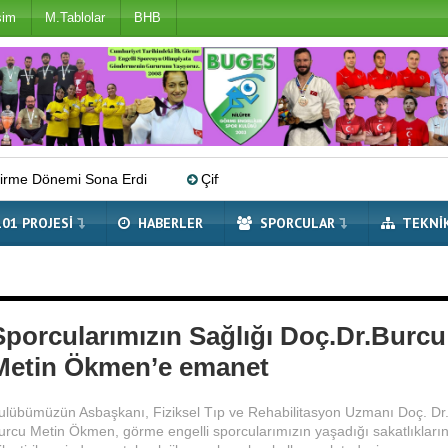
şim
M.Tablolar
BHB
na Erdi
Çifte Avrupa Şampiyonu Millilerimiz Dünya Sahnesinde!
101 PROJESI
HABERLER
SPORCULAR
TEKNI
Sporcularımızın Sağlığı Doç.Dr.Burcu
Metin Ökmen’e emanet
ulübümüzün Asbaşkanı, Fiziksel Tıp ve Rehabilitasyon Uzmanı Doç. Dr
urcu Metin Ökmen, görme engelli sporcularımızın yaşadığı sakatlıkları