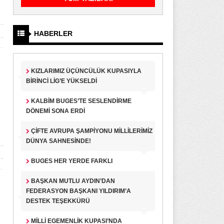
HABERLER
KIZLARIMIZ ÜÇÜNCÜLÜK KUPASIYLA
BIRINCI LIG’E YÜKSELDI
KALBIM BUGES’TE SESLENDIRME
DÖNEMI SONA ERDI
ÇIFTE AVRUPA ŞAMPIYONU MILLILERIMIZ
DÜNYA SAHNESINDE!
BUGES HER YERDE FARKLI
BAŞKAN MUTLU AYDIN’DAN
FEDERASYON BAŞKANI YILDIRIM’A
DESTEK TEŞEKKÜRÜ
MILLI EGEMENLIK KUPASI’NDA