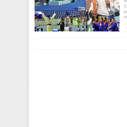
İ
Ç
j
o