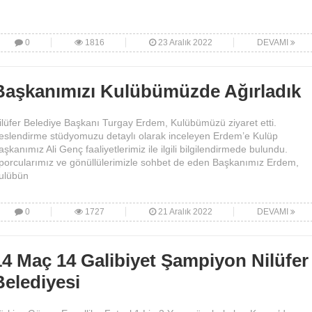
0
1816
23 Aralık 2022
DEVAMI
Başkanımızı Kulübümüzde Ağırladık
ilüfer Belediye Başkanı Turgay Erdem, Kulübümüzü ziyaret etti.
eslendirme stüdyomuzu detaylı olarak inceleyen Erdem’e Kulüp
aşkanımız Ali Genç faaliyetlerimiz ile ilgili bilgilendirmede bulundu.
porcularımız ve gönüllülerimizle sohbet de eden Başkanımız Erdem,
ulübün
0
1727
21 Aralık 2022
DEVAMI
14 Maç 14 Galibiyet Şampiyon Nilüfer
Belediyesi