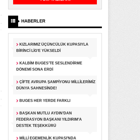
HABERLER
KIZLARIMIZ ÜÇÜNCÜLÜK KUPASIYLA
BIRINCI LIG’E YÜKSELDI
KALBIM BUGES’TE SESLENDIRME
DÖNEMI SONA ERDI
ÇIFTE AVRUPA ŞAMPIYONU MILLILERIMIZ
DÜNYA SAHNESINDE!
BUGES HER YERDE FARKLI
BAŞKAN MUTLU AYDIN’DAN
FEDERASYON BAŞKANI YILDIRIM’A
DESTEK TEŞEKKÜRÜ
MILLI EGEMENLIK KUPASI’NDA