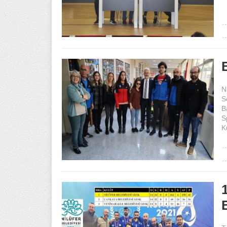
N
S
B
S
K