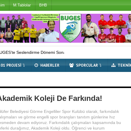
şim
M.Tablolar
BHB
rme Dönemi Sona Erdi
Çifte Avrupa Şampiyonu Millilerimiz Dü
101 PROJESI
HABERLER
SPORCULAR
TEKNI
Akademik Koleji De Farkında!
ilüfer Belediyesi Görme Engelliler Spor Kulübü olarak, farkındalık
alışmaları ve görme engelli spor branşları tanıtım günlerine hız
esmeden devam ediyoruz. Farkındalık çalışmaları kapsamında bu
eferki durağımız, Akademik Koleji oldu. Öğrenci ve kurum