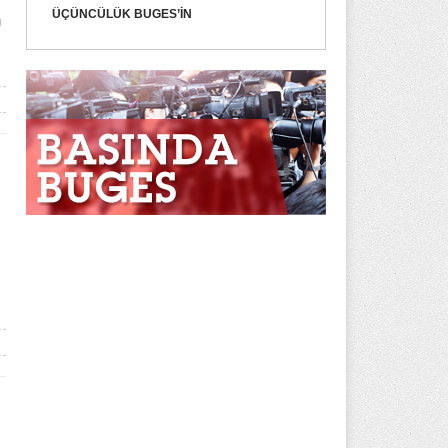
ÜÇÜNCÜLÜK BUGES’IN
ı