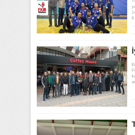
T
y
1
6
E
F
k
a