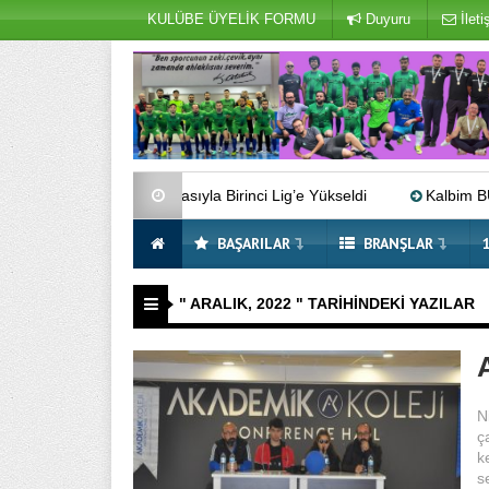
KULÜBE ÜYELİK FORMU
Duyuru
İleti
lük Kupasıyla Birinci Lig’e Yükseldi
Kalbim BUGES’te Seslendi
BAŞARILAR
BRANŞLAR
" ARALIK, 2022 " TARIHINDEKI YAZILAR
N
ç
k
s