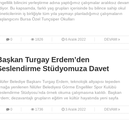
ngellilik bilincini yerleştirme adına yaptığımız çalışmalar aralıksız deva
diyor. Bu kapsamda, farklı yaş grupları içerisinde bu bilince sahip okul
öneticilerinin iş birliğiyle tüm yıla yaymayı planladığımız çalışmaların
aşlangıcını Bursa Özel Tunçsiper Okulları
0
1826
6 Aralık 2022
DEVAMI
Başkan Turgay Erdem’den
Seslendirme Stüdyomuza Davet
ilüfer Belediye Başkanı Turgay Erdem, teknolojik altyapısı tepeden
ırnağa yenilenen Nilüfer Belediyesi Görme Engelliler Spor Kulübü
eslendirme Stüdyosu’nda örnek okuma çalışmasına katıldı. Başkan
rdem; dezavantajlı grupların eğitim ve kültür hayatında yeni sayfa
0
1736
3 Aralık 2022
DEVAMI