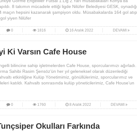
ürkiye Görme Engelliler Futsal 1.Lig 2.Yarı müsabakaları Konya’da
apıldı. 8 takımın mücadele ettiği ligde Nilüfer Belediyesi GESK, oynadığ
4 maçın hepsini kazanarak şampiyon oldu. Müsabakalarda 164 gol atıp
 gol yiyen Nilüfer
0
1816
16 Aralık 2022
DEVAMI
İyi Ki Varsın Cafe House
ngelli bilincine sahip işletmelerden Cafe House, sporcularımızı ağırladı.
irma Sahibi Rasim Şensöz’ün her yıl geleneksel olarak düzenlediği
ahvaltı etkinliğine Kulüp Yönetimimiz, gönüllülerimiz, sporcularımız ve
ileleri katıldı. Kahvaltı sonrasında kulüp yöneticilerimiz, Cafe House’un
0
1760
8 Aralık 2022
DEVAMI
Tunçsiper Okulları Farkında