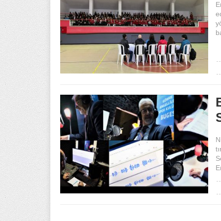
E
e
y
b
N
t
S
E