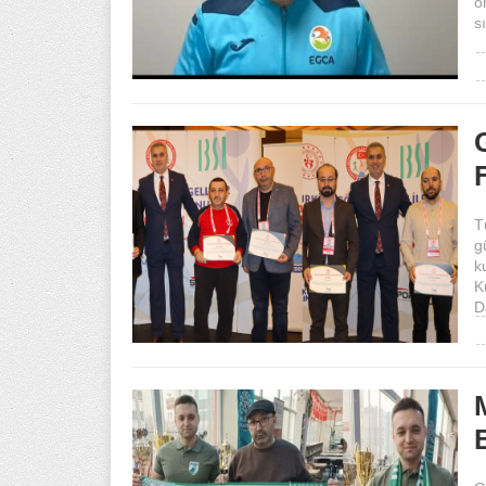
o
s
T
g
k
K
D
M