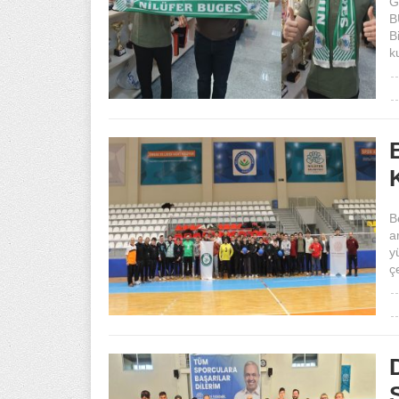
G
B
B
k
B
a
y
ç