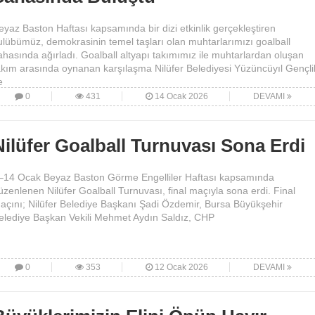
eyaz Baston Haftası kapsamında bir dizi etkinlik gerçekleştiren
ulübümüz, demokrasinin temel taşları olan muhtarlarımızı goalball
ahasında ağırladı. Goalball altyapı takımımız ile muhtarlardan oluşan
akım arasında oynanan karşılaşma Nilüfer Belediyesi Yüzüncüyıl Gençli
e
0
431
14 Ocak 2026
DEVAMI
Nilüfer Goalball Turnuvası Sona Erdi
–14 Ocak Beyaz Baston Görme Engelliler Haftası kapsamında
üzenlenen Nilüfer Goalball Turnuvası, final maçıyla sona erdi. Final
açını; Nilüfer Belediye Başkanı Şadi Özdemir, Bursa Büyükşehir
elediye Başkan Vekili Mehmet Aydın Saldız, CHP
0
353
12 Ocak 2026
DEVAMI