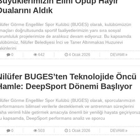
Büyüklerimizin Elini Öpüp Hayır
Dualarını Aldık
ilüfer Görme Engelliler Spor Kulübü (BUGES) olarak, kulübümüzün
maçları doğrultusunda sportif faaliyetlerimizin yanı sıra sosyal
orumluluk projelerimize de aralıksız devam ediyoruz. Bu kapsamda
ulübümüz, Nilüfer Belediyesi İnci ve Taner Altınmakas Huzurevi
akinlerini
0
642
4 Ocak 2026
DEVAMI
Nilüfer BUGES’ten Teknolojide Öncü
Hamle: DeepSport Dönemi Başlıyor
ilüfer Görme Engelliler Spor Kulübü (BUGES) olarak, sporcularımızın
erformansını bilimsel verilerle desteklemek ve antrenman süreçlerini
aha verimli hâle getirmek amacıyla önemli bir yeniliği hayata geçiriyoruz
u kapsamda, DeepSport performans analiz ve sporcu
0
503
1 Ocak 2026
DEVAMI