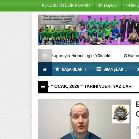
KULÜBE ÜYELİK FORMU
Duyuru
İleti
ncülük Kupasıyla Birinci Lig’e Yükseldi
Kalbim BUGES’te Sesle
BAŞARILAR
BRANŞLAR
" OCAK, 2026 " TARIHINDEKI YAZILAR
2
k