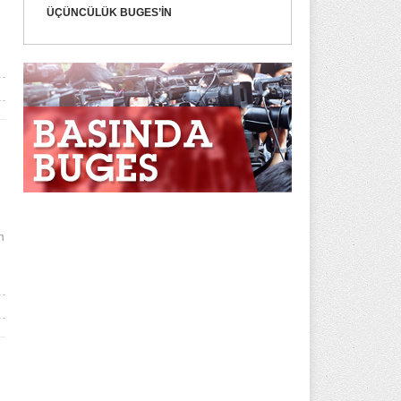
ÜÇÜNCÜLÜK BUGES’IN
n