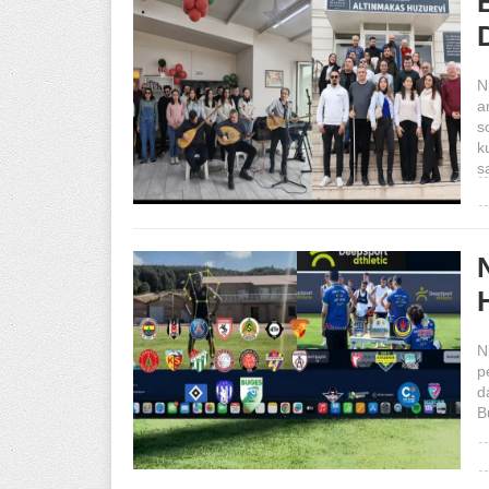
N
a
s
k
s
N
p
d
B