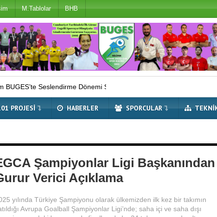
şim
M.Tablolar
BHB
ndirme Dönemi Sona Erdi
Çifte Avrupa Şampiyonu Millilerimiz
101 PROJESI
HABERLER
SPORCULAR
TEKNI
EGCA Şampiyonlar Ligi Başkanından
Gurur Verici Açıklama
025 yılında Türkiye Şampiyonu olarak ülkemizden ilk kez bir takımın
atıldığı Avrupa Goalball Şampiyonlar Ligi’nde; saha içi ve saha dışı