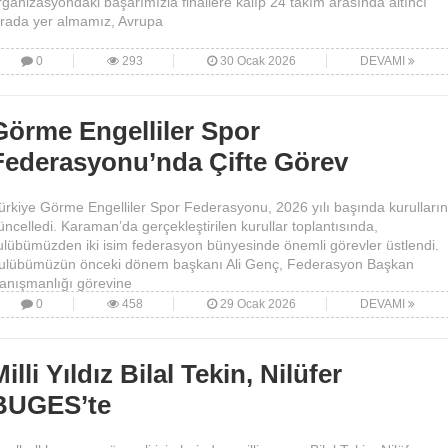
rganizasyondaki başarımızla finallere kalıp 24 takım arasında altıncı
ırada yer almamız, Avrupa
0
293
30 Ocak 2026
DEVAMI
Görme Engelliler Spor
Federasyonu’nda Çifte Görev
ürkiye Görme Engelliler Spor Federasyonu, 2026 yılı başında kurulların
üncelledi. Karaman’da gerçekleştirilen kurullar toplantısında,
ulübümüzden iki isim federasyon bünyesinde önemli görevler üstlendi.
ulübümüzün önceki dönem başkanı Ali Genç, Federasyon Başkan
anışmanlığı görevine
0
458
29 Ocak 2026
DEVAMI
illi Yıldız Bilal Tekin, Nilüfer
BUGES’te