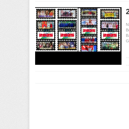
N
B
B
G