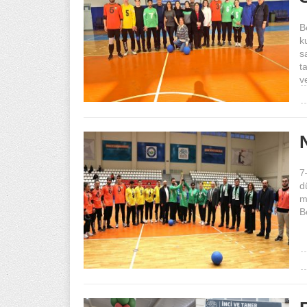
B
k
s
t
v
7
d
m
B