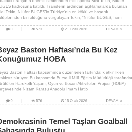
oalball branşının önemli isimlerinden milli sporcu Bilal Tekin, Nilüfer
UGES kadrosuna katıldı. Transferin ardından açıklamalarda bulunan
ilal Tekin, Nilüfer BUGES’in Türkiye’nin en köklü ve başarılı
ulüplerinden biri olduğunu vurgulayan Tekin, “Nilüfer BUGES, hem
0
573
21 Ocak 2026
DEVAMI
Beyaz Baston Haftası’nda Bu Kez
Konuğumuz HOBA
eyaz Baston Haftası kapsamında düzenlenen farkındalık etkinlikleri
ralıksız sürüyor. Bu kapsamda Bursa İl Millî Eğitim Müdürlüğü tarafında
ürütülen Hareketli Yaşam, Oyun ve Beceri Aktiviteleri Projesi (HOBA)
erçevesinde Nizam Karasu Anadolu İmam Hatip
0
576
15 Ocak 2026
DEVAMI
Demokrasinin Temel Taşları Goalball
Sahasında Buluştu