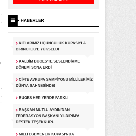
HABERLER
KIZLARIMIZ ÜÇÜNCÜLÜK KUPASIYLA
BIRINCI LIG’E YÜKSELDI
KALBIM BUGES’TE SESLENDIRME
ı
DÖNEMI SONA ERDI
ÇIFTE AVRUPA ŞAMPIYONU MILLILERIMIZ
DÜNYA SAHNESINDE!
BUGES HER YERDE FARKLI
BAŞKAN MUTLU AYDIN’DAN
FEDERASYON BAŞKANI YILDIRIM’A
DESTEK TEŞEKKÜRÜ
MILLI EGEMENLIK KUPASI’NDA