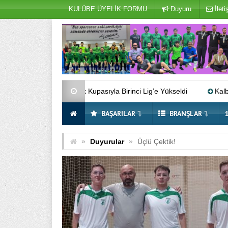
KULÜBE ÜYELİK FORMU
Duyuru
İleti
çüncülük Kupasıyla Birinci Lig’e Yükseldi
Kalbim BUGES’te Ses
BAŞARILAR
BRANŞLAR
»
»
Duyurular
Üçlü Çektik!