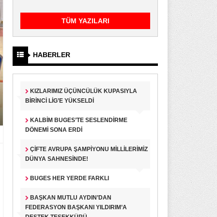
TÜM YAZILARI
HABERLER
KIZLARIMIZ ÜÇÜNCÜLÜK KUPASIYLA
BIRINCI LIG’E YÜKSELDI
KALBIM BUGES’TE SESLENDIRME
DÖNEMI SONA ERDI
ÇIFTE AVRUPA ŞAMPIYONU MILLILERIMIZ
DÜNYA SAHNESINDE!
BUGES HER YERDE FARKLI
BAŞKAN MUTLU AYDIN’DAN
FEDERASYON BAŞKANI YILDIRIM’A