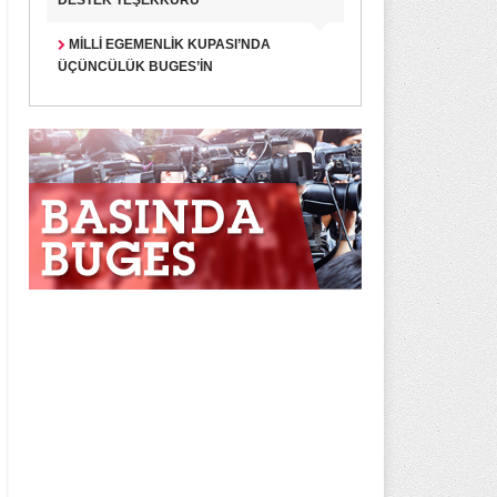
DESTEK TEŞEKKÜRÜ
MILLI EGEMENLIK KUPASI’NDA
ÜÇÜNCÜLÜK BUGES’IN