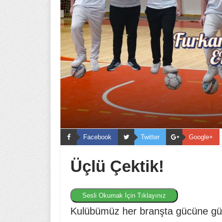
Facebook
Twitter
Google+
Üçlü Çektik!
Sesli Okumak İçin Tıklayınız
Kulübümüz her branşta gücüne güç 