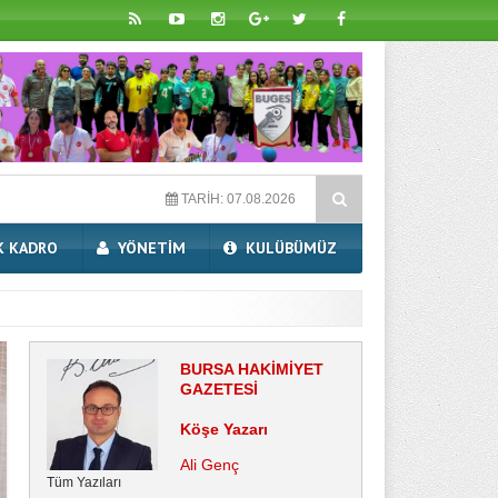
iz Dünya Sahnesinde!
BUGES Her yerde farklı
Başkan Mu
TARİH: 07.08.2026
K KADRO
YÖNETIM
KULÜBÜMÜZ
BURSA HAKİMİYET
GAZETESİ
Köşe Yazarı
Ali Genç
Tüm Yazıları