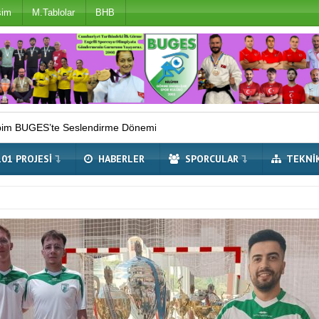
şim
M.Tablolar
BHB
lendirme Dönemi Sona Erdi
Çifte Avrupa Şampiyonu Millilerim
101 PROJESI
HABERLER
SPORCULAR
TEKNI