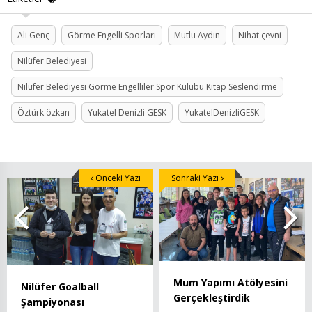
Ali Genç
Görme Engelli Sporları
Mutlu Aydın
Nihat çevni
Nilüfer Belediyesi
Nilüfer Belediyesi Görme Engelliler Spor Kulübü Kitap Seslendirme
Öztürk özkan
Yukatel Denizli GESK
YukatelDenizliGESK
Önceki Yazı
Sonraki Yazı
Mum Yapımı Atölyesini
Nilüfer Goalball
Gerçekleştirdik
Şampiyonası